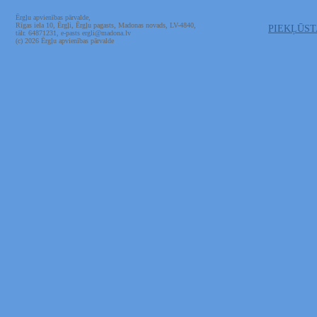
Ērgļu apvienības pārvalde,
Rīgas iela 10, Ērgļi, Ērgļu pagasts, Madonas novads, LV-4840,
PIEKĻŪS
tālr. 64871231, e-pasts ergli@madona.lv
(c) 2026 Ērgļu apvienības pārvalde