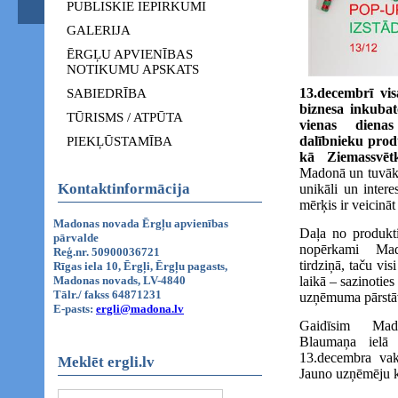
PUBLISKIE IEPIRKUMI
GALERIJA
ĒRGĻU APVIENĪBAS
NOTIKUMU APSKATS
13.decembrī vi
SABIEDRĪBA
biznesa inkuba
TŪRISMS / ATPŪTA
vienas diena
dalībnieku prod
PIEKĻŪSTAMĪBA
kā Ziemassvēt
Madonā un tuvākaj
Kontaktinformācija
unikāli un inter
mērķis ir veicinā
Madonas novada Ērgļu apvienības
Daļa no produkt
pārvalde
nopērkami Mad
Reģ.nr. 50900036721
tirdziņā, taču vi
Rīgas iela 10, Ērgļi, Ērgļu pagasts,
Madonas novads, LV-4840
laikā – sazinoties
Tālr./ fakss 64871231
uzņēmuma pārstā
E-pasts:
ergli@madona.lv
Gaidīsim Mad
Blaumaņa ielā 
13.decembra vaka
Meklēt ergli.lv
Jauno uzņēmēju k