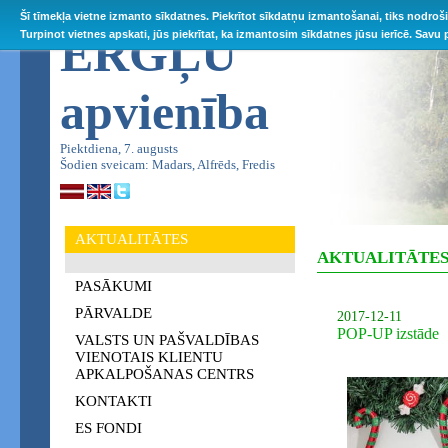
Šī tīmekļa vietne izmanto sīkdatnes. Piekrītot sīkdatņu izmantošanai, tiks nodroš
ĒRGĻU
Turpinot vietnes apskati, jūs piekrītat, ka izmantosim sīkdatnes jūsu ierīcē. Savu
apvienība
Piektdiena, 7. augusts
Šodien sveicam: Madars, Alfrēds, Fredis
AKTUALITĀTES
AKTUALITĀTE
PASĀKUMI
PĀRVALDE
2017-12-11
POP-UP izstāde
VALSTS UN PAŠVALDĪBAS
VIENOTAIS KLIENTU
APKALPOŠANAS CENTRS
KONTAKTI
ES FONDI