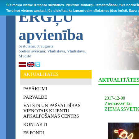
Šī tīmekļa vietne izmanto sīkdatnes. Piekrītot sīkdatņu izmantošanai, tiks nodroš
ĒRGĻU
Turpinot vietnes apskati, jūs piekrītat, ka izmantosim sīkdatnes jūsu ierīcē. Savu
apvienība
Sestdiena, 8. augusts
Šodien sveicam: Vladislava, Vladislavs,
Mudīte
AKTUALITĀTES
AKTUALITĀTE
PASĀKUMI
PĀRVALDE
2017-12-08
Ziemassvēt
VALSTS UN PAŠVALDĪBAS
ZIEMASSVĒT
VIENOTAIS KLIENTU
APKALPOŠANAS CENTRS
KONTAKTI
ES FONDI