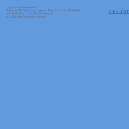
Ērgļu apvienības pārvalde,
Rīgas iela 10, Ērgļi, Ērgļu pagasts, Madonas novads, LV-4840,
PIEKĻŪS
tālr. 64871231, e-pasts ergli@madona.lv
(c) 2026 Ērgļu apvienības pārvalde