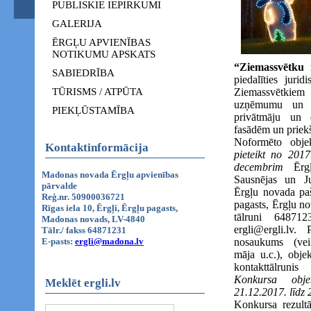
PUBLISKIE IEPIRKUMI
GALERIJA
ĒRGĻU APVIENĪBAS
NOTIKUMU APSKATS
“Ziemassvētku
SABIEDRĪBA
piedalīties juri
TŪRISMS / ATPŪTA
Ziemassvētkiem
uzņēmumu un s
PIEKĻŪSTAMĪBA
privātmāju un 
fasādēm un prie
Noformēto objek
Kontaktinformācija
pieteikt no 201
decembrim
Ērgļ
Madonas novada Ērgļu apvienības
Sausnējas un Ju
pārvalde
Ērgļu novada paš
Reģ.nr. 50900036721
pagasts, Ērgļu n
Rīgas iela 10, Ērgļi, Ērgļu pagasts,
tālruni 64871
Madonas novads, LV-4840
ergli@ergli.lv.
Tālr./ fakss 64871231
E-pasts:
ergli@madona.lv
nosaukums (vei
māja u.c.), obje
kontakttālrunis
Konkursa obje
Meklēt ergli.lv
21.12.2017. līdz
Konkursa rezultā