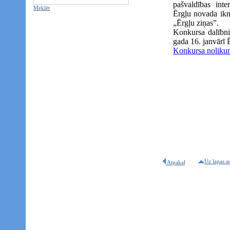
pašvaldības inte
Meklēt
Ērgļu novada ikm
„Ērgļu ziņas”.
Konkursa dalībni
gada 16. janvārī 
Konkursa noliku
Uz lapas a
Atpakaļ