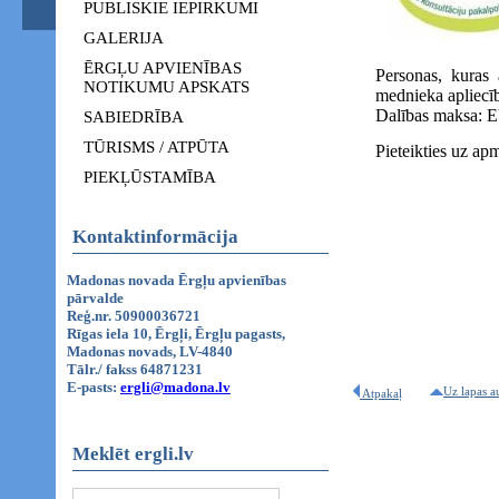
PUBLISKIE IEPIRKUMI
GALERIJA
ĒRGĻU APVIENĪBAS
Personas, kuras
NOTIKUMU APSKATS
mednieka apliecīb
Dalības maksa:
SABIEDRĪBA
TŪRISMS / ATPŪTA
Pieteikties uz a
PIEKĻŪSTAMĪBA
Kontaktinformācija
Madonas novada Ērgļu apvienības
pārvalde
Reģ.nr. 50900036721
Rīgas iela 10, Ērgļi, Ērgļu pagasts,
Madonas novads, LV-4840
Tālr./ fakss 64871231
E-pasts:
ergli@madona.lv
Uz lapas a
Atpakaļ
Meklēt ergli.lv