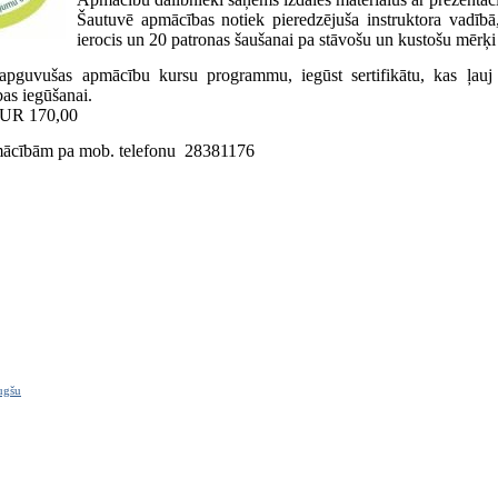
Šautuvē apmācības notiek pieredzējuša instruktora vadībā,
ierocis un 20 patronas šaušanai pa stāvošu un kustošu mērķ
 apguvušas apmācību kursu programmu, iegūst sertifikātu, kas ļauj
as iegūšanai.
 EUR 170,00
pmācībām pa mob. telefonu 28381176
ugšu