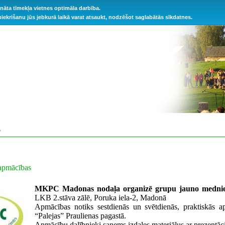
ināta tīmekļa vietnes optimāla darbība.
 piekrišanu jūs jebkurā laikā varat atsaukt, nodzēšot saglabātās sīkdatnes.
S
apmācības
MKPC Madonas nodaļa organizē grupu jauno medni
LKB 2.stāva zālē, Poruka iela-2, Madonā
Apmācības notiks sestdienās un svētdienās, praktiskās a
“Palejas” Praulienas pagastā.
Apmācību dalībnieki saņems izdales materiālus ar prezentāc