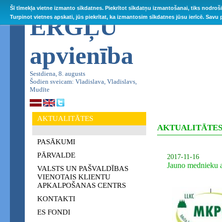
Šī tīmekļa vietne izmanto sīkdatnes. Piekrītot sīkdatņu izmantošanai, tiks nodroš
ĒRGĻU
Turpinot vietnes apskati, jūs piekrītat, ka izmantosim sīkdatnes jūsu ierīcē. Savu
apvienība
Sestdiena, 8. augusts
Šodien sveicam: Vladislava, Vladislavs,
Mudīte
AKTUALITĀTES
AKTUALITĀTE
PASĀKUMI
PĀRVALDE
2017-11-16
Jauno mednieku 
VALSTS UN PAŠVALDĪBAS
VIENOTAIS KLIENTU
APKALPOŠANAS CENTRS
KONTAKTI
ES FONDI