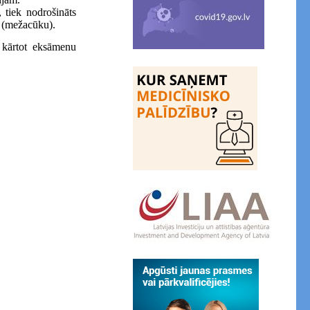
 tiek nodrošināts
i (mežacūku).
 kārtot eksāmenu