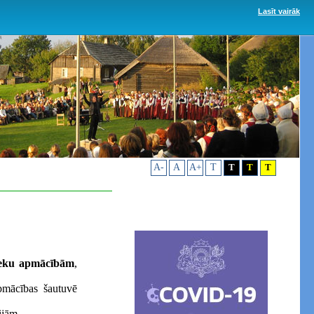
Lasīt vairāk
A-
A
A+
T
T
T
T
eku apmācībām
,
pmācības šautuvē
ijām.